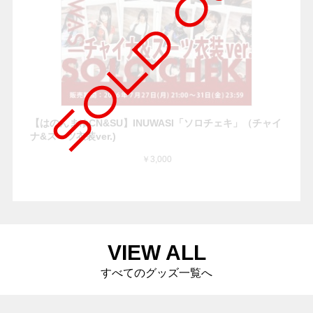
【はのんまゆCN&SU】INUWASI「ソロチェキ」（チャイ
ナ&スーツ衣装ver.)
￥3,000
VIEW ALL
すべてのグッズ一覧へ