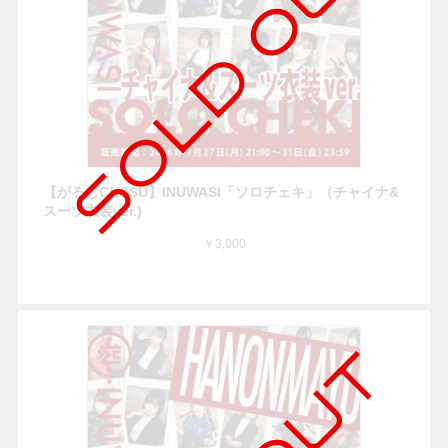
【がるむCN&SU】INUWASI「ソロチェキ」（チャイナ&
スーツ衣装ver.)
￥3,000