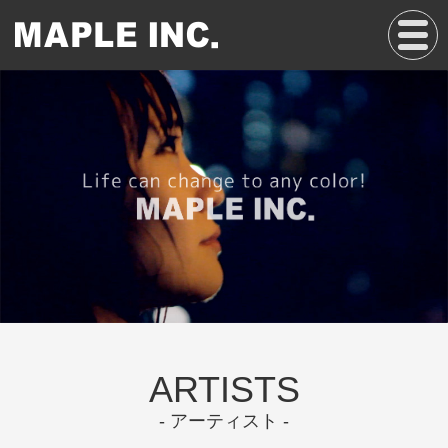
Tog
gle
navi
gati
on
ARTISTS
- アーティスト -