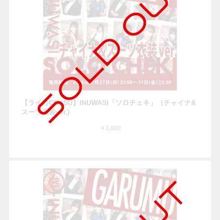
【ライカCN&SU】INUWASI「ソロチェキ」（チャイナ&
スーツ衣装ver.)
￥3,000