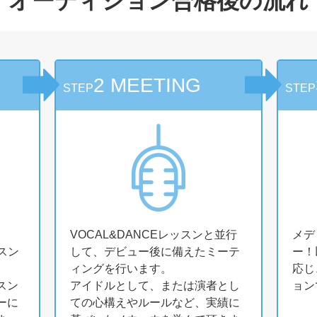
オーディション
合格後の流れ
2 MEETING
STEP
STEP
VOCAL&DANCEレッスンと並行
メデ
ッスン
して、デビュー後に備えたミーテ
ー！
ィングを行います。
応じ
スン
アイドルとして、または演者とし
ョン
ーに
ての心構えやルールなど、実績に