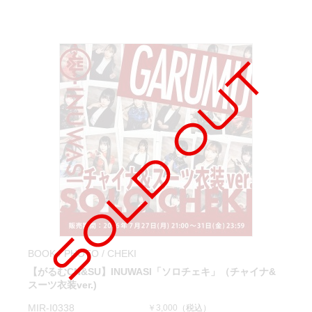
BOOK / PHOTO / CHEKI
【がるむCN&SU】INUWASI「ソロチェキ」（チャイナ&
スーツ衣装ver.)
MIR-I0338
￥3,000
（税込）