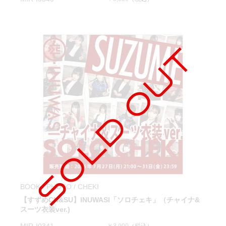
BOOK / PHOTO / CHEKI
【すずめCN&SU】INUWASI「ソロチェキ」（チャイナ&
スーツ衣装ver.)