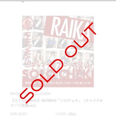
BOOK / PHOTO / CHEKI
【ライカCN&SU】INUWASI「ソロチェキ」（チャイナ&
スーツ衣装ver.)
MIR-I0337
￥3,000
（税込）