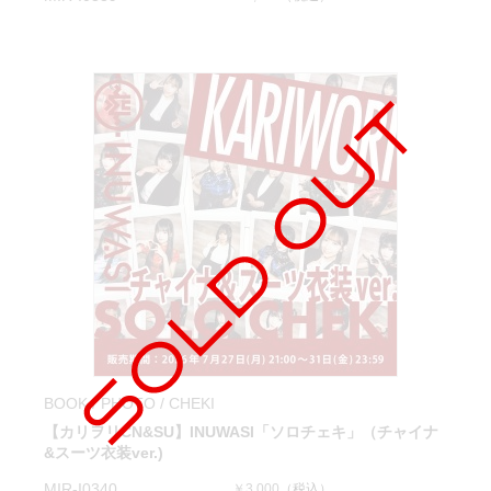
BOOK / PHOTO / CHEKI
【カリヲリCN&SU】INUWASI「ソロチェキ」（チャイナ
&スーツ衣装ver.)
MIR-I0340
￥3,000
（税込）