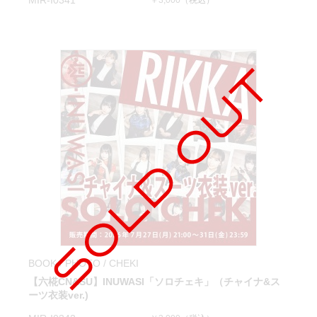
MIR-I0341
￥3,000
（税込）
BOOK / PHOTO / CHEKI
【六椛CN&SU】INUWASI「ソロチェキ」（チャイナ&ス
ーツ衣装ver.)