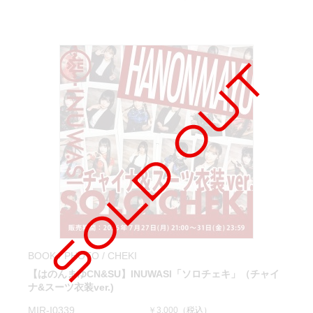
BOOK / PHOTO / CHEKI
【はのんまゆCN&SU】INUWASI「ソロチェキ」（チャイ
ナ&スーツ衣装ver.)
MIR-I0339
￥3,000
（税込）